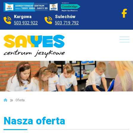
Kargowa
Sulechów
503 932 922
503 719 792
Oferta
Nasza oferta