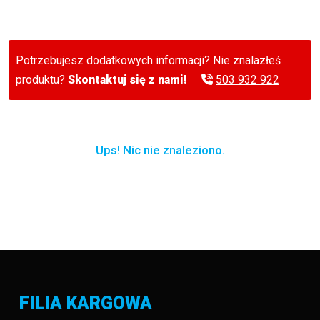
Potrzebujesz dodatkowych informacji? Nie znalazłeś
produktu?
Skontaktuj się z nami!
503 932 922
Ups! Nic nie znaleziono.
FILIA KARGOWA